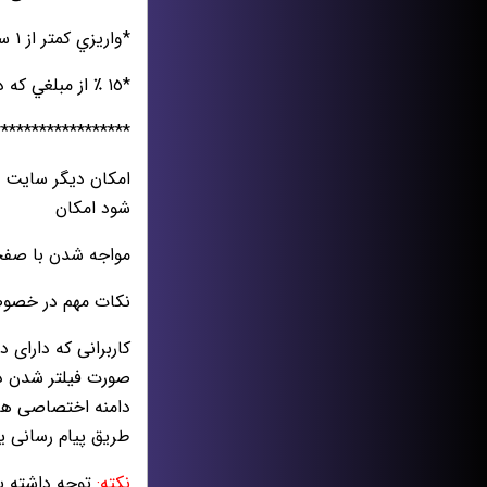
*واريزي كمتر از ١ ساعت
*١٥ ٪‏ از مبلغي كه در بازي باخته آند را ميتوانند باز پس بگيرند
******************
امکان دیگر سایت ا
شود امکان
مواجه شدن با صفحه 
نکات مهم در خصو
کاربرانی که دارای 
صورت فیلتر شدن دام
دامنه اختصاصی هر 
طریق پیام رسانی یا
نکته:
توجه داشته با