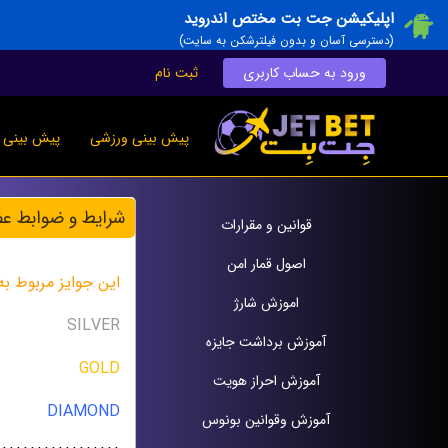
اپلیکیشن جت بت مختص اندروید
(دسترسی آسان و بدون فیلترشکن به سایت)
ورود به حساب کاربری
ثبت نام
پیش بینی ورزشی
پیش بینی ز
شرایط و ضوابط عضو
قوانين و مقرارات
اصول قمار امن
اين جوايز مربوط به ٣ لول در سايت می باش
اموزش شارژ
SILVER
آموزش برداشت جایزه
GOLD
آموزش احراز هویت
DIAMOND
آموزش وقوانين بونوس