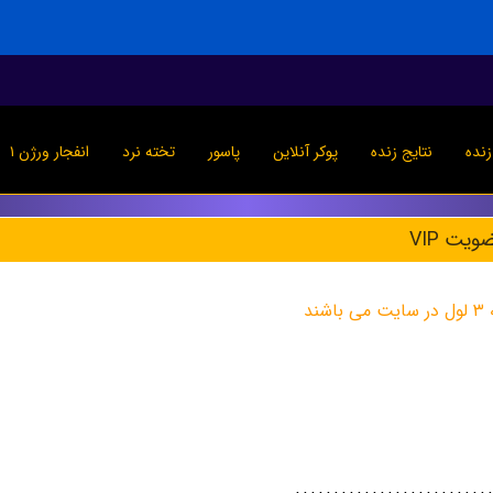
نده
نتایج زنده
پوکر آنلاین
پاسور
تخته نرد
انفجار ورژن ۱
یت VIP
ند