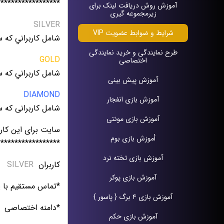
******************
آموزش روش دریافت لينک براى
زيرمجموعه گيرى
SILVER
شرایط و ضوابط عضویت VIP
شامل كاربراني كه سقف واريزي آن
طرح نمايندگى و خريد نمايندگى
GOLD
اختصاصى
شامل كاربراني كه سقف واري
آموزش پيش بينی
DIAMOND
آموزش بازی انفجار
شامل کاربرانی که سقف واري
آموزش بازی مونتی
سایت برای این کارب
أموزش بازی بوم
******************
آموزش بازی تخته نرد
کاربران
SILVER
آموزش بازی پوکر
*تماس مستقيم با پ
آموزش بازی ۴ برگ { پاسور }
*دامنه اختصاصی
آموزش بازی حکم