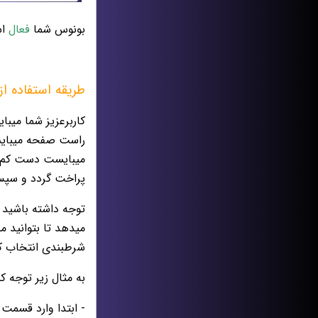
بونوس شما
فعال
ا
طریقه استفاده ا
پراخت گردد و سپس 
توجه داشته باشید
میدهد تا بتوانید مبالغ بیشتری راب
شرطبندی انتخاب کن
به مثال زیر توجه کن
- ابتدا وارد قسمت