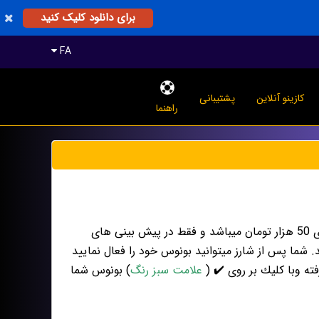
برای دانلود کلیک کنید
FA
کازینو آنلاین
پشتیبانی
راهنما
دوست عزیز تنها بونوس فعال در سیستم بونوس صد در صد میباشد که برای شارژهای بالای 50 هزار تومان میباشد و فقط در پیش بینی های
 استفاده ان از زمان واریزی به مدت 48 ساعت می باشد. شما پس از شارز میتوانید بونوس خود را فعال نمایید
ه وبا كليك بر روى ✔️ (
علامت سبز رنگ
) بونوس شما