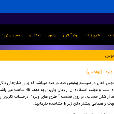
نده
نتایج زنده
پوکر آنلاین
پاسور
تخته نرد
انفجار ورژن ۱
ونوس
یژه
(بونوس)
ورزشی مورد استفاده است و مهلت
د از شارژ حساب , بر روى قسمت “ طرح هاى ويژه”
درحساب كاربرى رفت
ت راهنمایی بیشتر متن زیر را مشاهده بفرمایید.