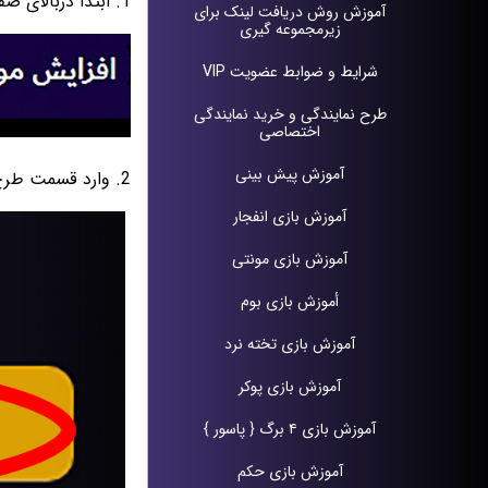
1. ابتدا دربالای صفحه وارد حساب کاربری شوید.
آموزش روش دریافت لينک براى
زيرمجموعه گيرى
شرایط و ضوابط عضویت VIP
طرح نمايندگى و خريد نمايندگى
اختصاصى
آموزش پيش بينی
2. وارد قسمت طرح های ویژه شوید.
آموزش بازی انفجار
آموزش بازی مونتی
أموزش بازی بوم
آموزش بازی تخته نرد
آموزش بازی پوکر
آموزش بازی ۴ برگ { پاسور }
آموزش بازی حکم