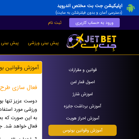
اپلیکیشن جت بت مختص اندروید
(دسترسی آسان و بدون فیلترشکن به سایت)
ورود به حساب کاربری
ثبت نام
پیش بینی ورزشی
پیش بینی ز
آموزش وقوانين ب
قوانين و مقرارات
اصول قمار امن
فعال سازی طرح و
اموزش شارژ
آموزش برداشت جایزه
به این صورت که بع
آموزش احراز هویت
فعال خواهد شد. جه
آموزش وقوانين بونوس