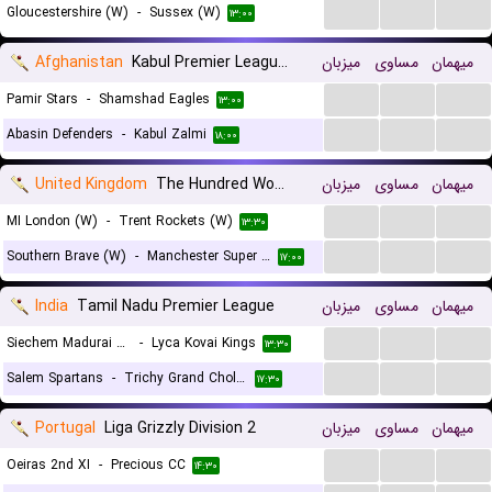
...
...
...
Gloucestershire (W)
-
Sussex (W)
۱۳:۰۰
Afghanistan
Kabul Premier League T20
میزبان
مساوی
میهمان
...
...
...
Pamir Stars
-
Shamshad Eagles
۱۳:۰۰
...
...
...
Abasin Defenders
-
Kabul Zalmi
۱۸:۰۰
United Kingdom
The Hundred Women
میزبان
مساوی
میهمان
...
...
...
MI London (W)
-
Trent Rockets (W)
۱۳:۳۰
...
...
...
Southern Brave (W)
-
Manchester Super Giants (W)
۱۷:۰۰
India
Tamil Nadu Premier League
میزبان
مساوی
میهمان
...
...
...
Siechem Madurai Panthers
-
Lyca Kovai Kings
۱۳:۳۰
...
...
...
Salem Spartans
-
Trichy Grand Cholas
۱۷:۳۰
Portugal
Liga Grizzly Division 2
میزبان
مساوی
میهمان
...
...
...
Oeiras 2nd XI
-
Precious CC
۱۴:۳۰