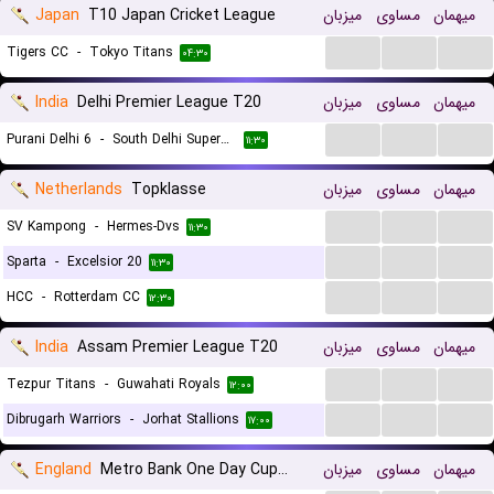
Japan
T10 Japan Cricket League
میزبان
مساوی
میهمان
...
...
...
Tigers CC
-
Tokyo Titans
۰۴:۳۰
India
Delhi Premier League T20
میزبان
مساوی
میهمان
...
...
...
Purani Delhi 6
-
South Delhi Superstarz
۱۱:۳۰
Netherlands
Topklasse
میزبان
مساوی
میهمان
...
...
...
SV Kampong
-
Hermes-Dvs
۱۱:۳۰
...
...
...
Sparta
-
Excelsior 20
۱۱:۳۰
...
...
...
HCC
-
Rotterdam CC
۱۲:۳۰
India
Assam Premier League T20
میزبان
مساوی
میهمان
...
...
...
Tezpur Titans
-
Guwahati Royals
۱۲:۰۰
...
...
...
Dibrugarh Warriors
-
Jorhat Stallions
۱۷:۰۰
England
Metro Bank One Day Cup Div 2 Women
میزبان
مساوی
میهمان