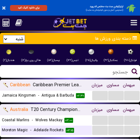
اپلیکیشن جت بت مختص اندروید
برای دانلود کلیک کنید
(دسترسی آسان و بدون فیلترشکن به سایت)
دسته بندی ورزش ها
فوتبال(۹۸۰)
بسکتبال(۴۲)
والیبال(۲۵)
تنیس(۱۲۲)
بیسبال(۵۶)
هاکی روی یخ(۱۲)
هندبال(۲)
Caribbean
Caribbean Premier League
میزبان
مساوی
میهمان
...
...
...
Jamaica Kingsmen
-
Antigua & Barbuda
۰۲:۳۰
Australia
T20 Century Champions League
میزبان
مساوی
میهمان
...
...
...
Coastal Marlins
-
Wolves Mackay
۰۳:۰۰
...
...
...
Moreton Magic
-
Adelaide Rockets
۰۳:۱۵