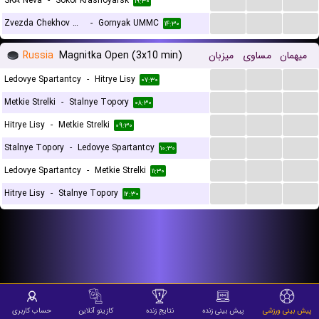
SKA Neva
-
Sokol Krasnoyarsk
۱۹:۳۰
...
...
...
Zvezda Chekhov Moscow
-
Gornyak UMMC
۱۴:۳۰
Russia
Magnitka Open (3x10 min)
میزبان
مساوی
میهمان
...
...
...
Ledovye Spartantcy
-
Hitrye Lisy
۰۷:۳۰
...
...
...
Metkie Strelki
-
Stalnye Topory
۰۸:۳۰
...
...
...
Hitrye Lisy
-
Metkie Strelki
۰۹:۳۰
...
...
...
Stalnye Topory
-
Ledovye Spartantcy
۱۰:۳۰
...
...
...
Ledovye Spartantcy
-
Metkie Strelki
۱۱:۳۰
...
...
...
Hitrye Lisy
-
Stalnye Topory
۱۲:۳۰
پیش بینی ورزشی
پیش بینی زنده
نتایج زنده
کازینو آنلاین
حساب کاربری