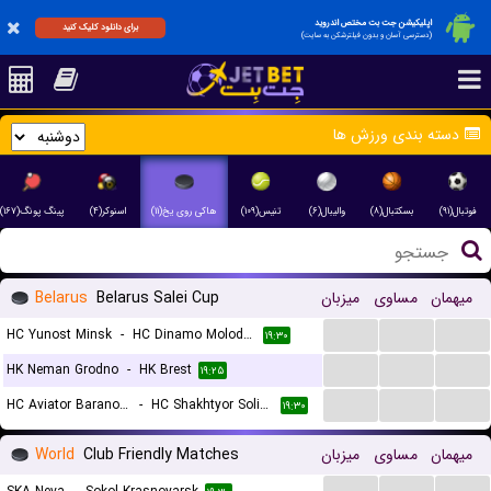
اپلیکیشن جت بت مختص اندروید
برای دانلود کلیک کنید
(دسترسی آسان و بدون فیلترشکن به سایت)
دسته بندی ورزش ها
فوتبال(۹۱)
بسکتبال(۸)
والیبال(۶)
تنیس(۱۰۹)
هاکی روی یخ(۱۱)
اسنوکر(۴)
پینگ پونگ(۱۶۷)
Belarus
Belarus Salei Cup
میزبان
مساوی
میهمان
...
...
...
HC Yunost Minsk
-
HC Dinamo Molodechno
۱۹:۳۰
...
...
...
HK Neman Grodno
-
HK Brest
۱۹:۲۵
...
...
...
HC Aviator Baranovichi
-
HC Shakhtyor Soligorsk
۱۹:۳۰
World
Club Friendly Matches
میزبان
مساوی
میهمان
...
...
...