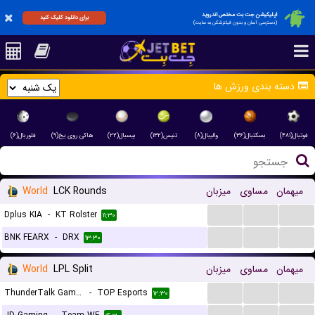
اپلیکیشن جت بت مختص اندروید
برای دانلود کلیک کنید
(دسترسی آسان و بدون فیلترشکن به سایت)
دسته بندی ورزش ها
فوتبال(۴۸۱)
بسکتبال(۳۶)
والیبال(۸)
تنیس(۱۳۲)
بیسبال(۲۲)
هاکی روی یخ(۹)
فلوربال(۶)
میهمان
مساوی
میزبان
LCK Rounds
World
...
...
...
Dplus KIA
-
KT Rolster
۱۱:۳۰
...
...
...
BNK FEARX
-
DRX
۱۳:۳۰
میهمان
مساوی
میزبان
LPL Split
World
...
...
...
ThunderTalk Gaming
-
TOP Esports
۱۲:۳۰
...
...
...